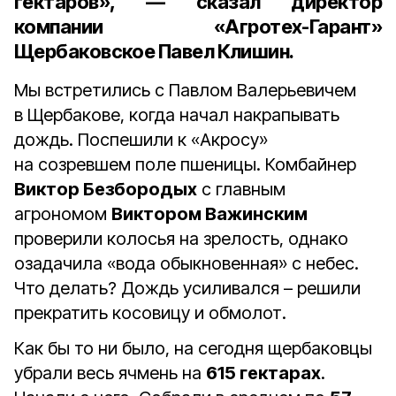
гектаров
», — сказал
директор
компании «Агротех-Гарант»
Щербаковское Павел Клишин
.
Мы встретились с Павлом Валерьевичем
в Щербакове, когда начал накрапывать
дождь. Поспешили к «Акросу»
на созревшем поле пшеницы. Комбайнер
Виктор Безбородых
с главным
агрономом
Виктором Важинским
проверили колосья на зрелость, однако
озадачила «вода обыкновенная» с небес.
Что делать? Дождь усиливался – решили
прекратить косовицу и обмолот.
Как бы то ни было, на сегодня щербаковцы
убрали весь ячмень на
615 гектарах
.