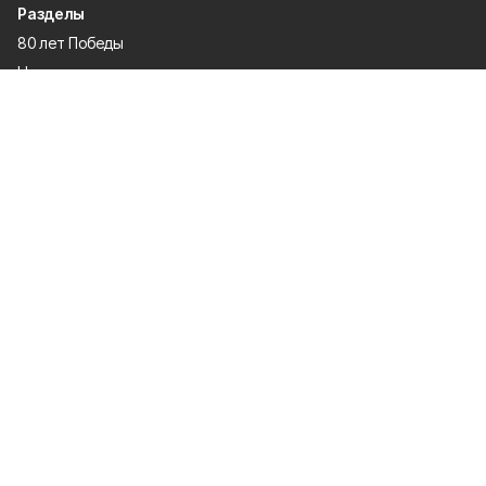
Разделы
80 лет Победы
Новости
Статьи
Политика
Спецпроекты
Происшествия
Газета
Культура
Официально
Общество
Спорт
Экономика
О проекте
Об издании
Правила использования