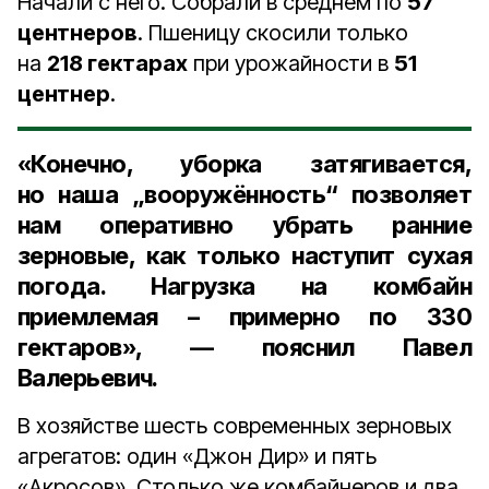
Начали с него. Собрали в среднем по
57
центнеров
. Пшеницу скосили только
на
218 гектарах
при урожайности в
51
центнер
.
«Конечно, уборка затягивается,
но наша „вооружённость“ позволяет
нам оперативно убрать ранние
зерновые, как только наступит сухая
погода. Нагрузка на комбайн
приемлемая – примерно по
330
гектаров
», — пояснил Павел
Валерьевич.
В хозяйстве шесть современных зерновых
агрегатов: один «Джон Дир» и пять
«Акросов». Столько же комбайнеров и два