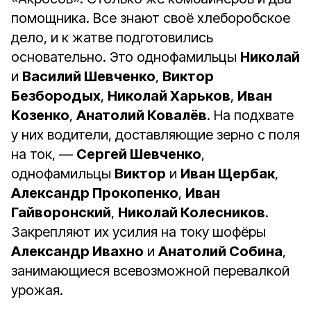
помощника. Все знают своё хлеборобское
дело, и к жатве подготовились
основательно. Это однофамильцы
Николай
и
Василий Шевченко
,
Виктор
Безбородых
,
Николай Харьков
,
Иван
Козенко
,
Анатолий Ковалёв
. На подхвате
у них водители, доставляющие зерно с поля
на ток, —
Сергей Шевченко
,
однофамильцы
Виктор
и
Иван Щербак
,
Александр Прокопенко
,
Иван
Гайворонский
,
Николай Колесников
.
Закрепляют их усилия на току шофёры
Александр Ивахно
и
Анатолий Собина
,
занимающиеся всевозможной перевалкой
урожая.