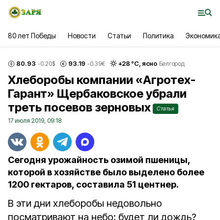
80 лет Победы
Новости
Статьи
Политика
Экономик
80.93
93.19
+
28
°С,
ясно
-0.20
$
-0.39
€
Белгород
Хлеборобы компании «Агротех-
Гарант» Щербаковское убрали
треть посевов зерновых
Статья
17 июля 2019, 09:18
Сегодня урожайность озимой пшеницы,
которой в хозяйстве было выделено более
1200 гектаров, составила 51 центнер.
В эти дни хлеборобы недовольно
посматривают на небо: будет ли дождь?