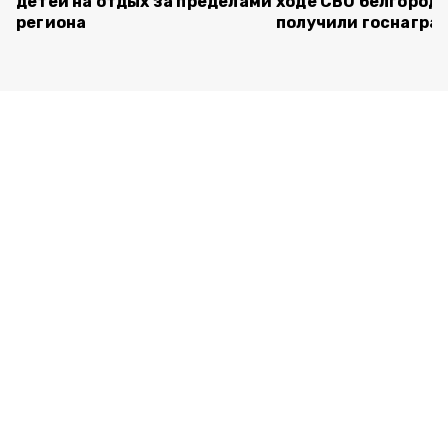
детей на отдых за пределами
ходе СВО белгород
региона
получили госнагра