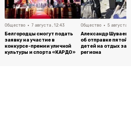
Общество
7 августа , 12:43
Общество
5 августа , 
Белгородцы смогут подать
Александр Шуваев 
заявку на участие в
об отправке пятой 
конкурсе-премии уличной
детей на отдых за 
культуры и спорта «КАРДО»
региона