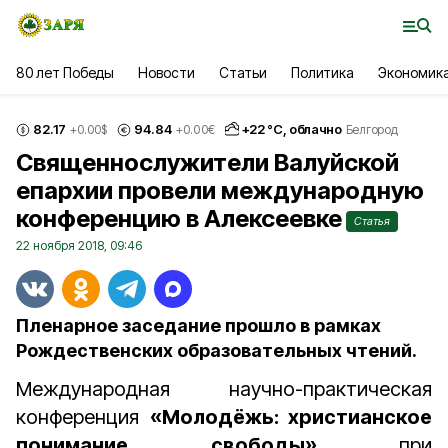
80 лет Победы
Новости
Статьи
Политика
Экономик
82.17
94.84
+
22
°С,
облачно
+0.00
$
+0.00
€
Белгород
Священнослужители Валуйской
епархии провели международную
конференцию в Алексеевке
Статья
22 ноября 2018, 09:46
Пленарное заседание прошло в рамках
Рождественских образовательных чтений.
Международная научно-практическая
конференция
«Молодёжь: христианское
понимание свободы»
при