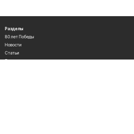
Разделы
80 лет Победы
Новости
Статьи
Политика
Спецпроекты
Происшествия
Газета
Культура
Официально
Общество
Спорт
Экономика