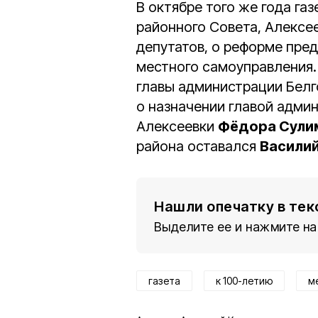
В октябре того же года га
районного Совета, Алексе
депутатов, о реформе пред
местного самоуправления.
главы администрации Бел
о назначении главой адми
Алексеевки
Фёдора Сули
района оставался
Васили
Нашли опечатку в тек
Выделите ее и нажмите на
газета
к 100-летию
м