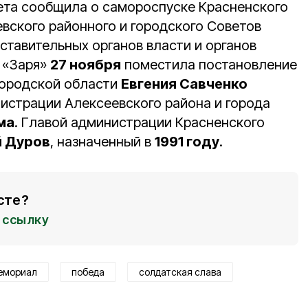
зета сообщила о самороспуске Красненского
евского районного и городского Советов
ставительных органов власти и органов
 «Заря»
27 ноября
поместила постановление
городской области
Евгения Савченко
нистрации Алексеевского района и города
ма
. Главой администрации Красненского
й Дуров
, назначенный в
1991 году
.
сте?
ссылку
емориал
победа
солдатская слава