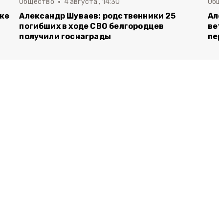
Общество
4 августа , 14:30
Об
вке
Александр Шуваев: родственники 25
Ал
погибших в ходе СВО белгородцев
ве
получили госнаграды
пе