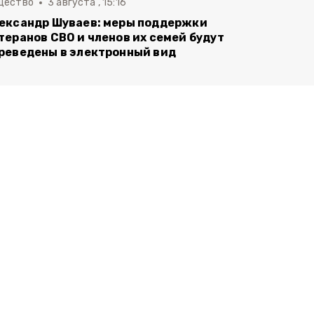
щество
3 августа , 15:16
ександр Шуваев: меры поддержки
теранов СВО и членов их семей будут
реведены в электронный вид