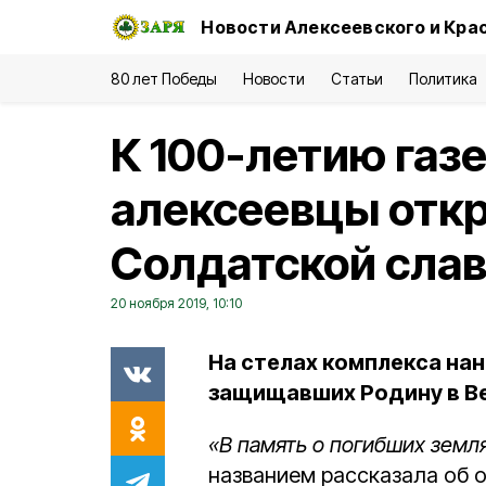
Новости Алексеевского и Кра
80 лет Победы
Новости
Статьи
Политика
К 100-летию газ
алексеевцы отк
Солдатской слав
20 ноября 2019, 10:10
На стелах комплекса на
защищавших Родину в Ве
«В память о погибших земл
названием рассказала об 