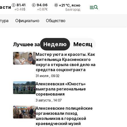
81.41
94.06
+
21
°С,
ясно
ласти
+0.48
$
+0.87
€
Белгород
ьтура
Официально
Общество
Неделю
Месяц
Лучшее за
Мастер уюта и красоты. Как
жительница Красненского
округа открыла своё дело на
средства соцконтракта
31 июля , 09:32
Алексеевская «Юность»
выиграла региональные
соревнования
3 августа , 14:07
Алексеевские полицейские
организовали поход
школьников в городской
краеведческий музей