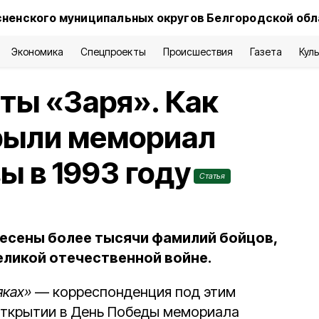
сненского муниципальных округов Белгородской об
Экономика
Спецпроекты
Происшествия
Газета
Кул
еты «Заря». Как
рыли мемориал
ы в 1993 году
Статья
несены более тысячи фамилий бойцов,
ликой отечественной войне.
яках»
— корреспонденция под этим
открытии в День Победы мемориала