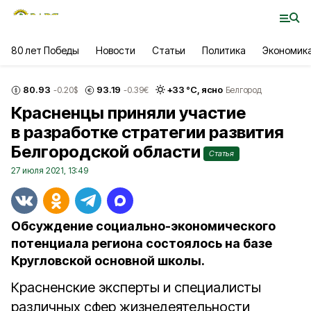
80 лет Победы
Новости
Статьи
Политика
Экономик
80.93
93.19
+
33
°С,
ясно
-0.20
$
-0.39
€
Белгород
Красненцы приняли участие
в разработке стратегии развития
Белгородской области
Статья
27 июля 2021, 13:49
Обсуждение социально-экономического
потенциала региона состоялось на базе
Кругловской основной школы.
Красненские эксперты и специалисты
различных сфер жизнедеятельности