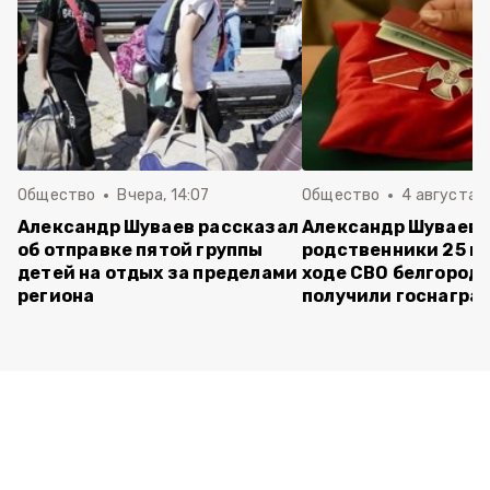
Общество
Вчера, 14:07
Общество
4 августа ,
Александр Шуваев рассказал
Александр Шуваев:
об отправке пятой группы
родственники 25 п
детей на отдых за пределами
ходе СВО белгород
региона
получили госнагра