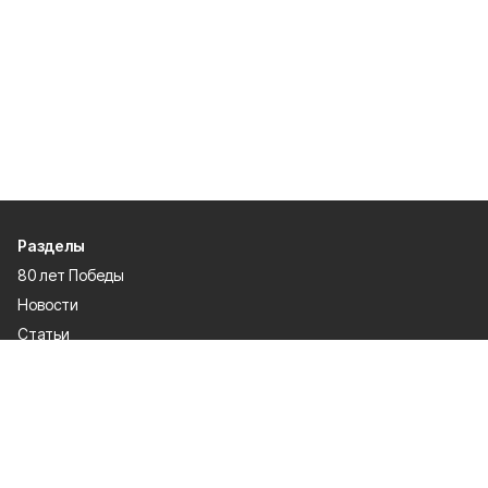
Разделы
80 лет Победы
Новости
Статьи
Политика
Спецпроекты
Происшествия
Газета
Культура