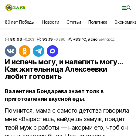
80 лет Победы
Новости
Статьи
Политика
Экономик
80.93
93.19
+
33
°С,
ясно
-0.20
$
-0.39
€
Белгород
И испечь могу, и налепить могу…
Как жительница Алексеевки
любит готовить
Валентина Бондарева знает толк в
приготовлении вкусной еды.
Помнится, мама с самого детства говорила
мне: «Вырастешь, выйдешь замуж, придёт
твой муж с работы — накорми его, чтоб он