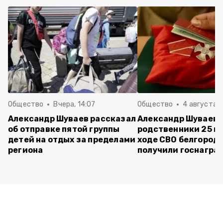
Общество
Вчера, 14:07
Общество
4 августа ,
Александр Шуваев рассказал
Александр Шуваев:
об отправке пятой группы
родственники 25 п
детей на отдых за пределами
ходе СВО белгород
региона
получили госнагра