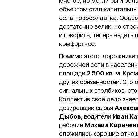
многое, но могли бы и бол
объектом стал капитальны
села Новосолдатка. Объём
достаточно велик, но стро
и говорить, теперь ездить
комфортнее.
Помимо этого, дорожники
дорожной сети в населённ
площади
2 500 кв. м
. Кро
других обязанностей. Это
сигнальных столбиков, сто
Коллектив своё дело знает
дозировщик сырья
Алекса
Дыбов
, водители
Иван Ка
рабочие
Михаил Киричен
сложились хорошие отнош