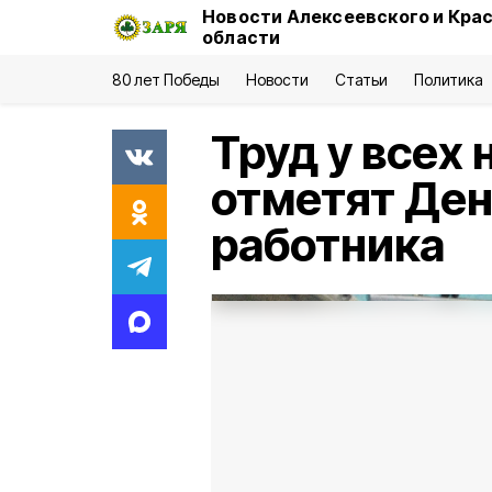
Новости Алексеевского и Кра
области
80 лет Победы
Новости
Статьи
Политика
Труд у всех
отметят Де
работника