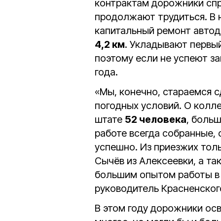
контрактам дорожники спра
продолжают трудиться. В 
капитальный ремонт авто
4,2 км
. Укладывают первы
поэтому если не успеют з
года.
«Мы, конечно, стараемся с
погодных условий. О колле
штате
52 человека
, боль
работе всегда собранные,
успешно. Из приезжих тол
Сычёв из Алексеевки, а та
большим опытом работы в
руководитель Красненско
В этом году дорожники ос