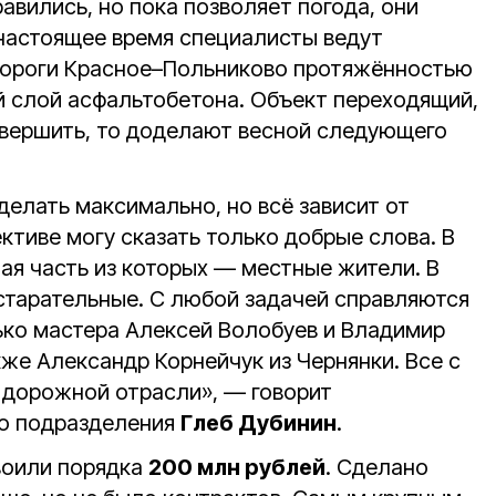
вились, но пока позволяет погода, они
настоящее время специалисты ведут
дороги Красное–Польниково протяжённостью
й слой асфальтобетона. Объект переходящий,
авершить, то доделают весной следующего
делать максимально, но всё зависит от
ктиве могу сказать только добрые слова. В
шая часть из которых — местные жители. В
 старательные. С любой задачей справляются
ько мастера Алексей Волобуев и Владимир
кже Александр Корнейчук из Чернянки. Все с
 дорожной отрасли», — говорит
го подразделения
Глеб Дубинин
.
воили порядка
200 млн рублей
. Сделано