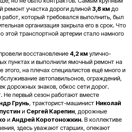
ьше, но не было контрактов. Самым крупным
й ремонт участка дороги длиной
3,8 км
до
 работ, который требовался выполнить, был
ительная организация закрыла его в срок. Что
 по этой транспортной артерии стало намного
 провели восстановление
4,2 км
улично-
ых пунктах и выполнили ямочный ремонт на
ме этого, на плечах специалистов ещё много и
 обслуживание автопавильонов, ограждений,
ек дорожных знаков, обкос сети дорог.
. Не первый сезон работают вместе
ндр Грунь
, тракторист-машинист
Николай
пустин
и
Сергей Карепин
, дорожные
ко
и
Андрей Коротоножкин
. В коллективе
ения, здесь уважают старших, опекают