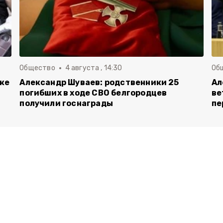
Общество
4 августа , 14:30
Об
вке
Александр Шуваев: родственники 25
Ал
погибших в ходе СВО белгородцев
ве
получили госнаграды
пе