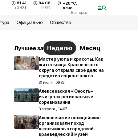
81.41
94.06
+
26
°С,
+0.48
$
+0.87
€
ясно
Белгород
ьтура
Официально
Общество
Неделю
Месяц
Лучшее за
Мастер уюта и красоты. Как
жительница Красненского
округа открыла своё дело на
средства соцконтракта
31 июля , 09:32
Алексеевская «Юность»
выиграла региональные
соревнования
3 августа , 14:07
Алексеевские полицейские
организовали поход
школьников в городской
краеведческий музей