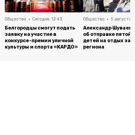
Общество
Сегодня, 12:43
Общество
5 августа , 
Белгородцы смогут подать
Александр Шуваев 
заявку на участие в
об отправке пятой 
конкурсе-премии уличной
детей на отдых за 
культуры и спорта «КАРДО»
региона