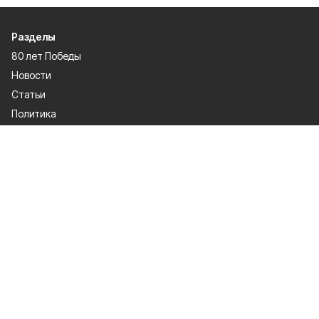
Разделы
80 лет Победы
Новости
Статьи
Политика
Спецпроекты
Происшествия
Газета
Культура
Официально
Общество
Спорт
Экономика
О проекте