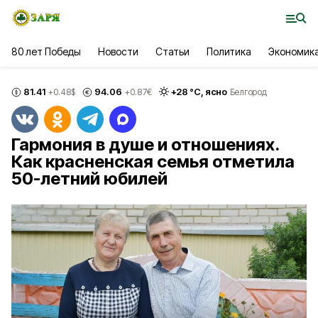
80 лет Победы
Новости
Статьи
Политика
Экономик
81.41
94.06
+
28
°С,
ясно
+0.48
$
+0.87
€
Белгород
Гармония в душе и отношениях.
Как красненская семья отметила
50-летний юбилей