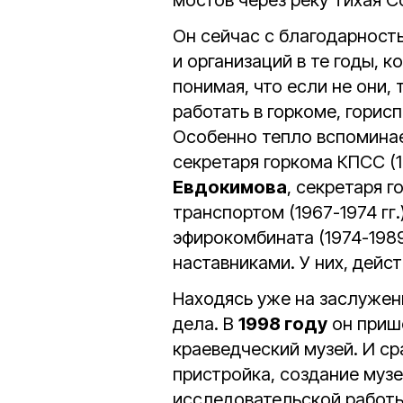
мостов через реку Тихая С
Он сейчас с благодарност
и организаций в те годы, 
понимая, что если не они, 
работать в горкоме, горис
Особенно тепло вспомина
секретаря горкома КПСС (19
Евдокимова
, секретаря 
транспортом (1967-1974 гг
эфирокомбината (1974-1989 
наставниками. У них, дейс
Находясь уже на заслужен
дела. В
1998 году
он приш
краеведческий музей. И ср
пристройка, создание муз
исследовательской работы