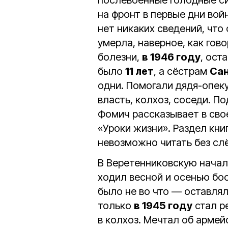
послевоенные голодные си
на фронт в первые дни вой
нет никаких сведений, что
умерла, наверное, как гов
болезни,
в 1946 году
, ост
было
11 лет
, а сёстрам
Са
одни. Помогали дядя-опек
власть, колхоз, соседи. П
Фомич рассказывает в сво
«Уроки жизни». Раздел кни
невозможно читать без слё
В Веретенниковскую начал
ходил весной и осенью бос
было не во что — оставлял
только
в 1945 году
стал р
в колхоз. Мечтал об армей