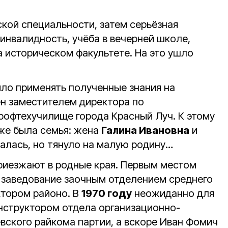
кой специальности, затем серьёзная
инвалидность, учёба в вечерней школе,
а историческом факультете. На это ушло
ло применять полученные знания на
ен заместителем директора по
профтехучилище города Красный Луч. К этому
же была семья: жена
Галина Ивановна
и
алась, но тянуло на малую родину…
иезжают в родные края. Первым местом
 заведование заочным отделением среднего
ктором районо. В
1970 году
неожиданно для
нструктором отдела организационно-
вского райкома партии, а вскоре Иван Фомич