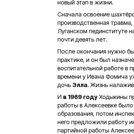
новый этап в жизни.
Сначала освоение шахтёрс
производственная травма, 
Луганском пединституте н
почти девять лет.
После окончания нужно бы
практике, и он был назнач
воспитательной работе в 
времени у Ивана Фомича у
дочь
Элла
. Жизнь налажив
И
в 1969 году
Ходыкины пр
работы в Алексеевке было
образования, потом инспе
него предложили работу и
партийной работы Алексее