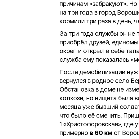
причинам «забракуют». Но
на три года в город Ворош
кормили три раза в день, ч
За три года службы он не 
приобрёл друзей, единомы
окреп и открыл в себе тал
служба ему показалась «м
После демобилизации нужн
вернулся в родное село В
Обстановка в доме не изм
колхозе, но нищета была в
месяца уже бывший солдат
что было её сменить. Приш
1 «Христофоровская», где 
примерно
в 60 км
от Ворош