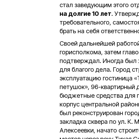
стал заведующим этого от
на долгие 10 лет
. Утверж
требовательного, самосто
брать на себя ответственн
Своей дальнейшей работой
горисполкома, затем глав
подтверждал. Иногда был ж
для благого дела. Город ст
эксплуатацию гостиница «
петушок», 96-квартирный 
бюджетные средства для г
корпус центральной район
был реконструирован горо
закладка сквера по ул. К.
Алексеевки, начато строи