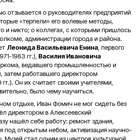
осна.
ью отзывается о руководителях предприятий
которые «терпели» его волевые методы,
то и никто; о коллегах, с которыми пришлось
полкоме, администрации города и района.
ет
Леонида Васильевича Енина
, первого
71-1983 гг.),
Василия Ивановича
горкома, ведавшего промышленностью и
.), затем работавшего директором
гг.). Он их считает своими учителями,
твительно, было чему научиться.
ном отдыхе, Иван Фомич не мог сидеть без
ёл директором в Алексеевский
азу нашёл себе работу: ремонт здания,
ея под открытым небом, активизация научно-
. Музей стал одним из центров культурной