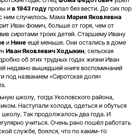
ротские годы. Отец
Фома Федотович
ушёл
ны и
в 1943 году
пропал без вести. До сих пор
 с ним случилось. Мама
Мария Яковлевна
орит Иван Фомич, больше от горя, чем от
авив сиротами троих детей. Старшему Ивану
не
и
Нине
ещё меньше. Они остались в доме
ун
Иван Яковлевич Ходыкин
, сельская
одробно об этих трудных годах жизни Иван
ей недавно вышедшей книге воспоминаний
ги под названием «Сиротская доля»
з.
ьную школу, тогда Уколовского района,
иком. Наступали холода, одеться и обуться
 школу. Так продолжалось два года. И
егулярно учиться. Очень рано пошёл работать
ской службе, боялся, что по каким-то