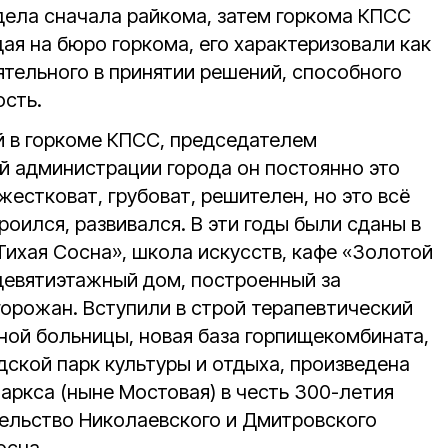
дела сначала райкома, затем горкома КПСС
дая на бюро горкома, его характеризовали как
ятельного в принятии решений, способного
ость.
 в горкоме КПСС, председателем
ой администрации города он постоянно это
естковат, грубоват, решителен, но это всё
роился, развивался. В эти годы были сданы в
Тихая Сосна», школа искусств, кафе «Золотой
девятиэтажный дом, построенный за
орожан. Вступили в строй терапевтический
ной больницы, новая база горпищекомбината,
дской парк культуры и отдыха, произведена
 Маркса (ныне Мостовая) в честь 300-летия
тельство Николаевского и Дмитровского