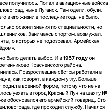
 всё получилось. Попал в авиационные войска
иловоград, ныне Луганск. Там одели, обули,
его в его жизни в последние годы не было.
только освоил знания по специальности, но
шленников. Занимаясь спортом, возмужал,
анты, о которых не подозревал. Армейская
ёдом».
о было делать выбор. И в
1957 году
он
еретенниково Красненского района.
енилась. Повзрослевшие сёстры работали в
идна, как говорят, в каждом углу. Больше
 ходил в военной форме, потому что не на
лось уехать в город Красный Луч на шахту №
уже обосновался его армейский товарищ. Это
иловограда, где проходил службу. Начался