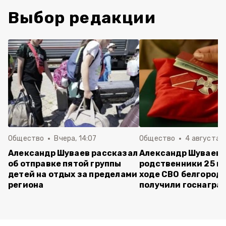
Выбор редакции
Общество
Вчера, 14:07
Общество
4 августа ,
Александр Шуваев рассказал
Александр Шуваев:
об отправке пятой группы
родственники 25 п
детей на отдых за пределами
ходе СВО белгород
региона
получили госнагра