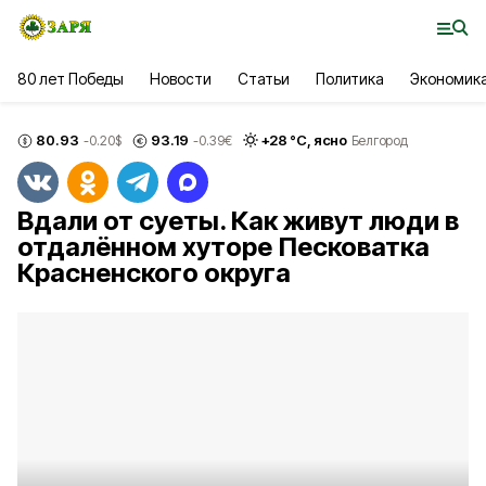
80 лет Победы
Новости
Статьи
Политика
Экономик
80.93
93.19
+
28
°С,
ясно
-0.20
$
-0.39
€
Белгород
Вдали от суеты. Как живут люди в
отдалённом хуторе Песковатка
Красненского округа