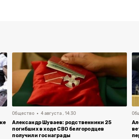
Общество
4 августа , 14:30
Об
вке
Александр Шуваев: родственники 25
Ал
погибших в ходе СВО белгородцев
ве
получили госнаграды
пе