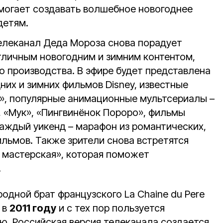
могает создавать волшебное новогоднее
детям.
елеканал Деда Мороза снова порадует
отличным новогодним и зимним контентом,
о производства. В эфире будет представлена
них и зимних фильмов Disney, известные
», популярные анимационные мультсериалы –
, «Мук», «Пингвинёнок Пороро», фильмы
Каждый уикенд – марафон из романтических,
льмов. Также зрители снова встретятся
 мастерская», которая поможет
.
одной брат французского La Chaine du Pere
 в
2011 году
и с тех пор пользуется
ю. Российская версия телеканала создается