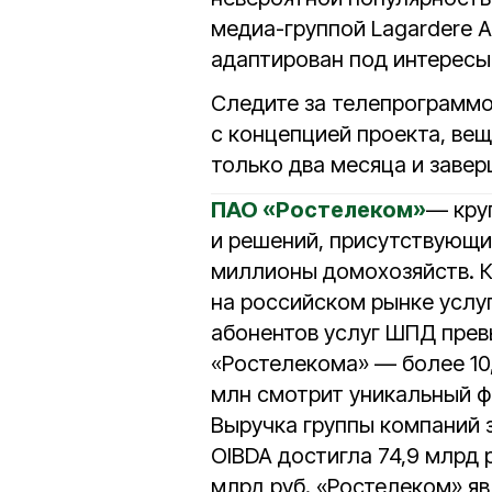
медиа-группой Lagardere 
адаптирован под интересы
Следите за телепрограммо
с концепцией проекта, ве
только два месяца и заве
ПАО «Ростелеком»
— кру
и решений, присутствующи
миллионы домохозяйств. 
на российском рынке услу
абонентов услуг ШПД превы
«Ростелекома» — более 10,
млн смотрит уникальный ф
Выручка группы компаний за
OIBDA достигла 74,9 млрд р
млрд руб. «Ростелеком» я