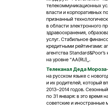
телекоммуникационных усл
власти и корпоративных п
признанный технологическ
в области электронного п
здравоохранения, образов
услуг. Стабильное финан
кредитными рейтингами: аге
агентства Standard&Poor’s 
на уровне “AA(RU)„.
Телеканал Деда Мороза
на русском языке с новог
и их родителей, который в
2013–2014 годов. Сезонный
по 31 января: в это время
советские и иностранные 