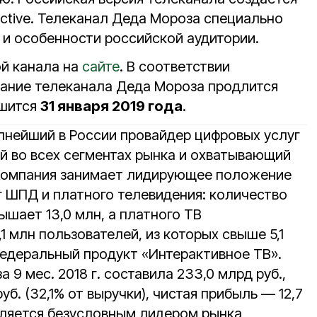
Active. Телеканал Деда Мороза специально
 и особенности российской аудитории.
й канала на
сайте
. В соответствии
щание телеканала Деда Мороза продлится
ршится
31 января 2019 года
.
пнейший в России провайдер цифровых услуг
й во всех сегментах рынка и охватывающий
Компания занимает лидирующее положение
г ШПД и платного телевидения: количество
шает 13,0 млн, а платного ТВ
1 млн пользователей, из которых свыше 5,1
едеральный продукт «Интерактивное ТВ».
 9 мес. 2018 г. составила 233,0 млрд руб.,
уб. (32,1% от выручки), чистая прибыль — 12,7
вляется безусловным лидером рынка