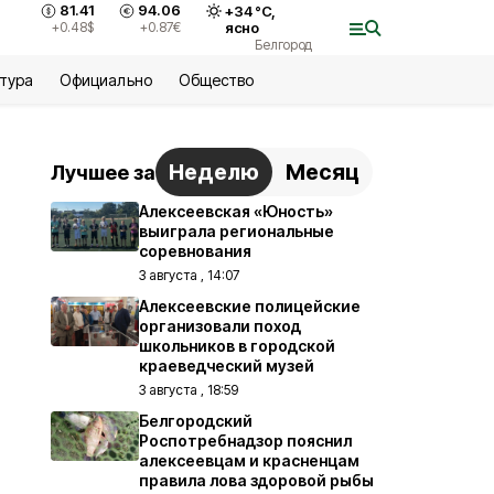
81.41
94.06
+
34
°С,
+0.48
$
+0.87
€
ясно
Белгород
ьтура
Официально
Общество
Неделю
Месяц
Лучшее за
Алексеевская «Юность»
выиграла региональные
соревнования
3 августа , 14:07
Алексеевские полицейские
организовали поход
школьников в городской
краеведческий музей
3 августа , 18:59
Белгородский
Роспотребнадзор пояснил
алексеевцам и красненцам
правила лова здоровой рыбы