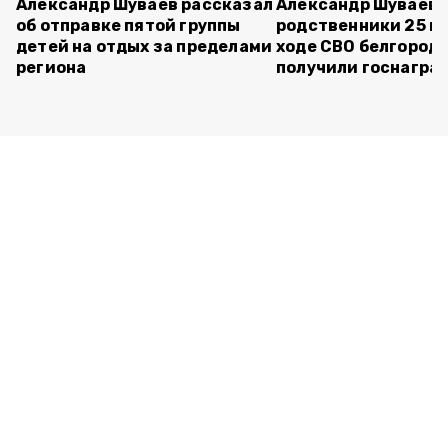
Александр Шуваев рассказал
Александр Шуваев:
об отправке пятой группы
родственники 25 п
детей на отдых за пределами
ходе СВО белгород
региона
получили госнагра