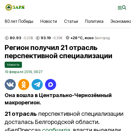
80 лет Победы
Новости
Статьи
Политика
Экономик
80.93
93.19
+
28
°С,
ясно
-0.20
$
-0.39
€
Белгород
Регион получил 21 отрасль
перспективной специализации
Новость
19 февраля 2019, 09:27
Она вошла в Центрально-Чернозёмный
макрорегион.
21 отрасль
перспективной специализации
досталась Белгородской области.
«БелПресса»
сообщила
, власти выделили