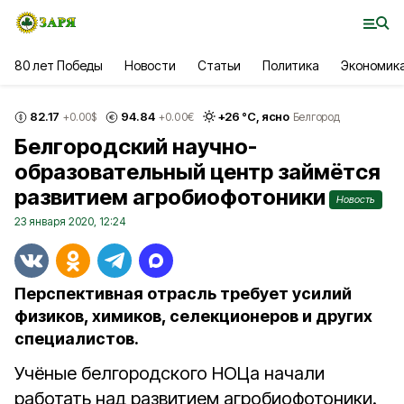
80 лет Победы
Новости
Статьи
Политика
Экономик
82.17
94.84
+
26
°С,
ясно
+0.00
$
+0.00
€
Белгород
Белгородский научно-
образовательный центр займётся
развитием агробиофотоники
Новость
23 января 2020, 12:24
Перспективная отрасль требует усилий
физиков, химиков, селекционеров и других
специалистов.
Учёные белгородского НОЦа начали
работать над развитием агробиофотоники.