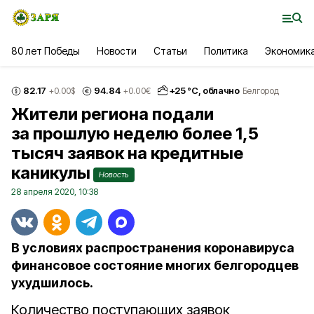
80 лет Победы
Новости
Статьи
Политика
Экономик
82.17
94.84
+
25
°С,
облачно
+0.00
$
+0.00
€
Белгород
Жители региона подали
за прошлую неделю более 1,5
тысяч заявок на кредитные
каникулы
Новость
28 апреля 2020, 10:38
В условиях распространения коронавируса
финансовое состояние многих белгородцев
ухудшилось.
Количество поступающих заявок