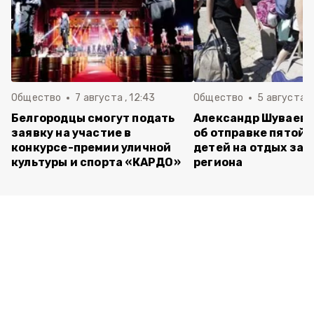
Общество
7 августа , 12:43
Общество
5 августа , 
Белгородцы смогут подать
Александр Шуваев 
заявку на участие в
об отправке пятой 
конкурсе-премии уличной
детей на отдых за 
культуры и спорта «КАРДО»
региона