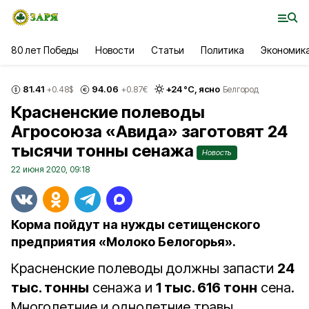
80 лет Победы
Новости
Статьи
Политика
Экономик
81.41
94.06
+
24
°С,
ясно
+0.48
$
+0.87
€
Белгород
Красненские полеводы
Агросоюза «Авида» заготовят 24
тысячи тонны сенажа
Новость
22 июня 2020, 09:18
Корма пойдут на нужды сетищенского
предприятия «Молоко Белогорья».
Красненские полеводы должны запасти
24
тыс. тонны
сенажа и
1 тыс. 616 тонн
сена.
Многолетние и однолетние травы