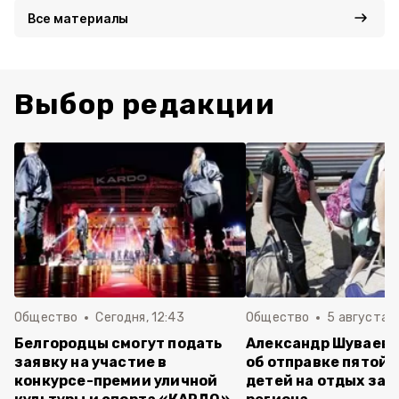
Все материалы
Выбор редакции
Общество
Сегодня, 12:43
Общество
5 августа , 
Белгородцы смогут подать
Александр Шуваев 
заявку на участие в
об отправке пятой 
конкурсе-премии уличной
детей на отдых за 