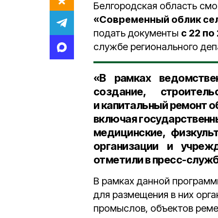
Белгородская область смо
«Современный облик се
подать документы
с 22 по
службе регионального деп
«В рамках ведомстве
создание, строитель
и капитальный ремонт о
включая государственн
медицинские, физкульт
организации и учреж
отметили в пресс-служ
В рамках данной программ
для размещения в них орг
промыслов, объектов реме