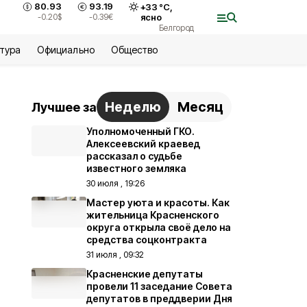
80.93
93.19
+
33
°С,
-0.20
$
-0.39
€
ясно
Белгород
ьтура
Официально
Общество
Неделю
Месяц
Лучшее за
Уполномоченный ГКО.
Алексеевский краевед
рассказал о судьбе
известного земляка
30 июля , 19:26
Мастер уюта и красоты. Как
жительница Красненского
округа открыла своё дело на
средства соцконтракта
31 июля , 09:32
Красненские депутаты
провели 11 заседание Совета
депутатов в преддверии Дня