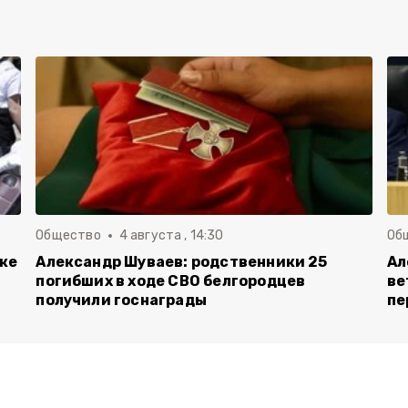
Общество
4 августа , 14:30
Об
вке
Александр Шуваев: родственники 25
Ал
погибших в ходе СВО белгородцев
ве
получили госнаграды
пе