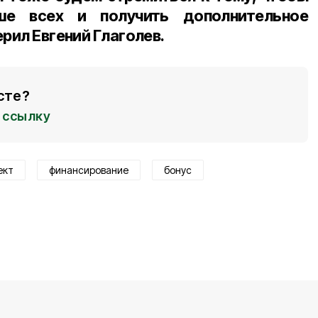
ше всех и получить дополнительное
рил Евгений Глаголев.
сте?
ссылку
ект
финансирование
бонус