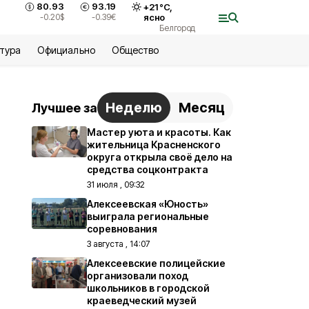
80.93
93.19
+
21
°С,
-0.20
$
-0.39
€
ясно
Белгород
ьтура
Официально
Общество
Неделю
Месяц
Лучшее за
Мастер уюта и красоты. Как
жительница Красненского
округа открыла своё дело на
средства соцконтракта
31 июля , 09:32
Алексеевская «Юность»
выиграла региональные
соревнования
3 августа , 14:07
Алексеевские полицейские
организовали поход
школьников в городской
краеведческий музей