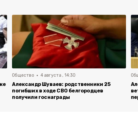
Общество
4 августа , 14:30
Об
вке
Александр Шуваев: родственники 25
Ал
погибших в ходе СВО белгородцев
ве
получили госнаграды
пе