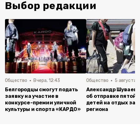
Выбор редакции
Общество
Вчера, 12:43
Общество
5 августа , 
Белгородцы смогут подать
Александр Шуваев 
заявку на участие в
об отправке пятой 
конкурсе-премии уличной
детей на отдых за 
культуры и спорта «КАРДО»
региона