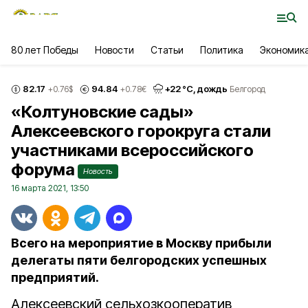
80 лет Победы
Новости
Статьи
Политика
Экономик
82.17
94.84
+
22
°С,
дождь
+0.76
$
+0.78
€
Белгород
«Колтуновские сады»
Алексеевского горокруга стали
участниками всероссийского
форума
Новость
16 марта 2021, 13:50
Всего на мероприятие в Москву прибыли
делегаты пяти белгородских успешных
предприятий.
Алексеевский сельхозкооператив