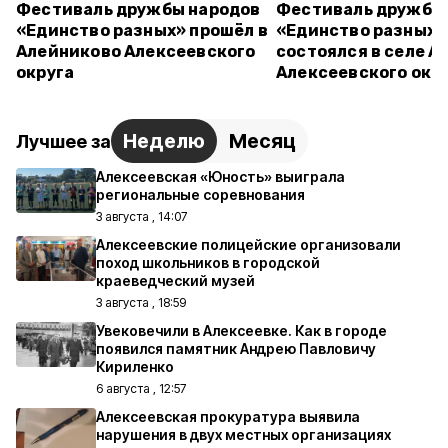
Фестиваль дружбы народов
Фестиваль дружбы
«Единство разных» прошёл в
«Единство разных»
Алейниково Алексеевского
состоялся в селе А
округа
Алексеевского окр
Неделю
Месяц
Лучшее за
Алексеевская «Юность» выиграла
региональные соревнования
3 августа , 14:07
Алексеевские полицейские организовали
поход школьников в городской
краеведческий музей
3 августа , 18:59
Увековечили в Алексеевке. Как в городе
появился памятник Андрею Павловичу
Кириленко
6 августа , 12:57
Алексеевская прокуратура выявила
нарушения в двух местных организациях