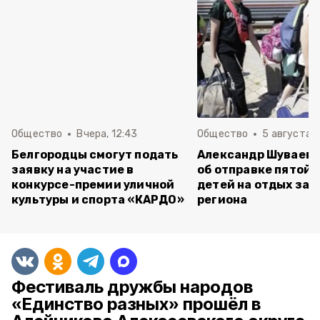
Общество
Вчера, 12:43
Общество
5 августа , 
Белгородцы смогут подать
Александр Шуваев 
заявку на участие в
об отправке пятой 
конкурсе-премии уличной
детей на отдых за 
культуры и спорта «КАРДО»
региона
Фестиваль дружбы народов
«Единство разных» прошёл в