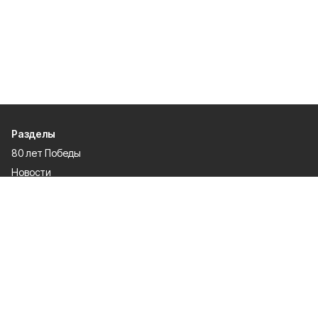
Разделы
80 лет Победы
Новости
Статьи
Политика
Спецпроекты
Происшествия
Газета
Культура
Официально