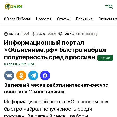
80 лет Победы
Новости
Статьи
Политика
Экономик
80.93
93.19
+
26
°С,
ясно
-0.20
$
-0.39
€
Белгород
Информационный портал
«Объясняем.рф» быстро набрал
популярность среди россиян
Новость
8 апреля 2022, 15:51
За первый месяц работы интернет-ресурс
посетили 11 млн человек.
Информационный портал «Объясняем.рф»
быстро набрал популярность среди
россиян. За первый месяц работы