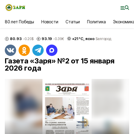
80 лет Победы
Новости
Статьи
Политика
Экономик
80.93
93.19
+
21
°С,
ясно
-0.20
$
-0.39
€
Белгород
Газета «Заря» №2 от 15 января
2026 года