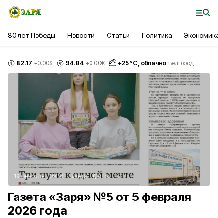
80 лет Победы
Новости
Статьи
Политика
Экономик
82.17
94.84
+
25
°С,
облачно
+0.00
$
+0.00
€
Белгород
19 февраля , 09:16
Газета
Фото:
Газета «Заря» №5 от 5 февраля
2026 года