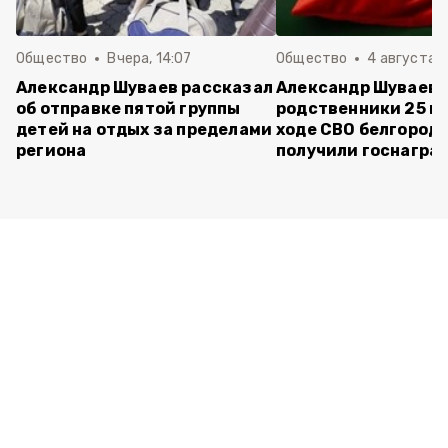
Общество
Вчера, 14:07
Общество
4 августа ,
Александр Шуваев рассказал
Александр Шуваев:
об отправке пятой группы
родственники 25 п
детей на отдых за пределами
ходе СВО белгород
региона
получили госнагра