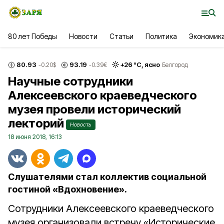
80 лет Победы
Новости
Статьи
Политика
Экономик
80.93
93.19
+
26
°С,
ясно
-0.20
$
-0.39
€
Белгород
Научные сотрудники
Алексеевского краеведческого
музея провели исторический
лекторий
Новость
18 июня 2018, 16:13
Слушателями стал коллектив социальной
гостиной «Вдохновение».
Сотрудники Алексеевского краеведческого
музея организовали встречу «Исторические