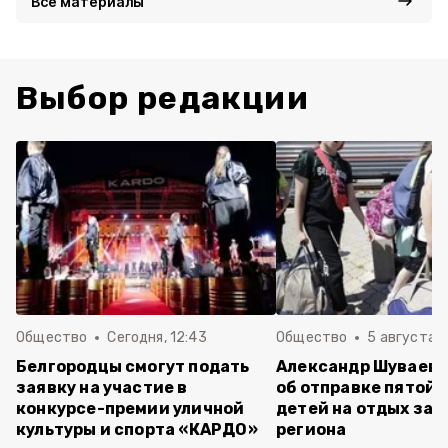
Все материалы
Выбор редакции
Общество
Сегодня, 12:43
Общество
5 августа , 
Белгородцы смогут подать
Александр Шуваев 
заявку на участие в
об отправке пятой 
конкурсе-премии уличной
детей на отдых за 
культуры и спорта «КАРДО»
региона