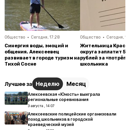
Общество
Сегодня, 17:28
Общество
Сегодня, 14
Синергия воды, эмоций и
Жительница Красн
общения. Алексеевец
округа заплатит 55
развивает в городе туризм на
рублей за «потрёпа
Тихой Сосне
школьника
Неделю
Месяц
Лучшее за
Алексеевская «Юность» выиграла
региональные соревнования
3 августа , 14:07
Алексеевские полицейские организовали
поход школьников в городской
краеведческий музей