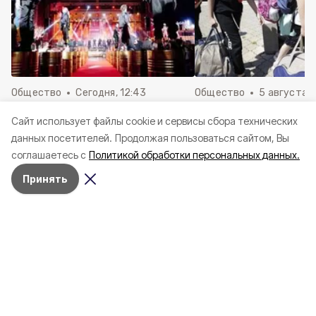
Общество
Сегодня, 12:43
Общество
5 августа , 
Белгородцы смогут подать
Александр Шуваев 
Cайт использует файлы cookie и сервисы сбора технических
заявку на участие в
об отправке пятой 
данных посетителей.
Продолжая пользоваться сайтом, Вы
конкурсе-премии уличной
детей на отдых за 
соглашаетесь с
Политикой обработки персональных данных.
культуры и спорта «КАРДО»
региона
Принять
Жительница Красненского округа
заплатит 55 тысяч рублей за
«потрёпанное» ухо школьника