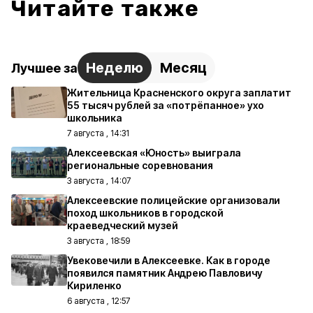
Читайте также
Неделю
Месяц
Лучшее за
Жительница Красненского округа заплатит
55 тысяч рублей за «потрёпанное» ухо
школьника
7 августа , 14:31
Алексеевская «Юность» выиграла
региональные соревнования
3 августа , 14:07
Алексеевские полицейские организовали
поход школьников в городской
краеведческий музей
3 августа , 18:59
Увековечили в Алексеевке. Как в городе
появился памятник Андрею Павловичу
Кириленко
6 августа , 12:57