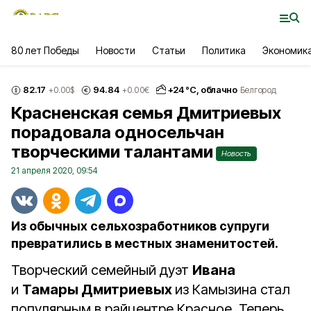
80 лет Победы
Новости
Статьи
Политика
Экономик
82.17
94.84
+
24
°С,
облачно
+0.00
$
+0.00
€
Белгород
Красненская семья Дмитриевых
порадовала односельчан
творческими талантами
Новость
21 апреля 2020, 09:54
Из обычных сельхозработников супруги
превратились в местных знаменитостей.
Творческий семейный дуэт
Ивана
и
Тамары Дмитриевых
из Камызина стал
популярным в райцентре Красное. Теперь