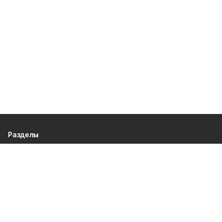
Разделы
80 лет Победы
Новости
Статьи
Политика
Спецпроекты
Происшествия