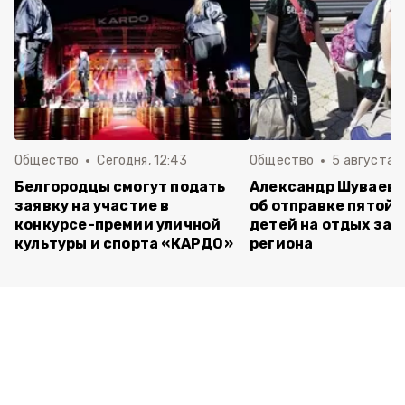
Общество
Сегодня, 12:43
Общество
5 августа , 
Белгородцы смогут подать
Александр Шуваев 
заявку на участие в
об отправке пятой 
конкурсе-премии уличной
детей на отдых за 
культуры и спорта «КАРДО»
региона