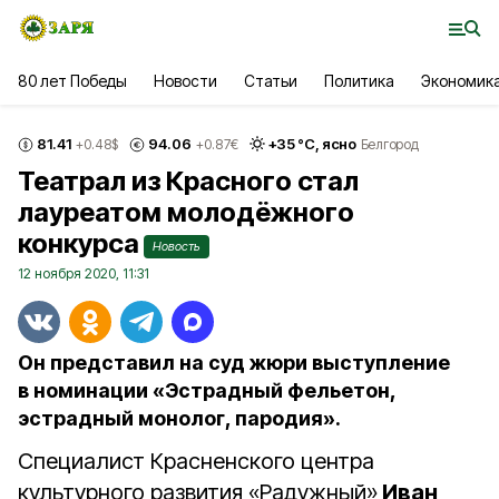
80 лет Победы
Новости
Статьи
Политика
Экономик
81.41
94.06
+
35
°С,
ясно
+0.48
$
+0.87
€
Белгород
Театрал из Красного стал
лауреатом молодёжного
конкурса
Новость
12 ноября 2020, 11:31
Он представил на суд жюри выступление
в номинации «Эстрадный фельетон,
эстрадный монолог, пародия».
Специалист Красненского центра
культурного развития «Радужный»
Иван