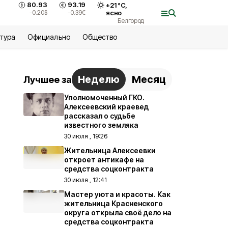
80.93
93.19
+
21
°С,
-0.20
$
-0.39
€
ясно
Белгород
ьтура
Официально
Общество
Неделю
Месяц
Лучшее за
Уполномоченный ГКО.
Алексеевский краевед
рассказал о судьбе
известного земляка
30 июля , 19:26
Жительница Алексеевки
откроет антикафе на
средства соцконтракта
30 июля , 12:41
Мастер уюта и красоты. Как
жительница Красненского
округа открыла своё дело на
средства соцконтракта