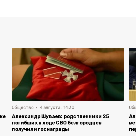
Общество
4 августа , 14:30
Об
вке
Александр Шуваев: родственники 25
Ал
погибших в ходе СВО белгородцев
ве
получили госнаграды
пе