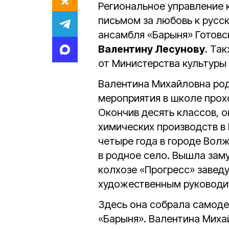
Региональное управление 
письмом за любовь к русс
ансамбля «Барыня» Готовс
Валентину Лесунову
. Та
от Министерства культуры
Валентина Михайловна род
мероприятия в школе прох
Окончив десять классов, о
химических производств в
четыре года в городе Вол
в родное село. Вышла заму
колхозе «Прогресс» завед
художественным руководит
Здесь она собрала самоде
«Барыня». Валентина Миха