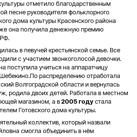
культуры отметило благодарственным
кой песне руководителя фольклорного
кого дома культуры Красенского района
кже она получила денежную премию
 РФ.
илась в певучей крестьянской семье. Все
одили с участием звонкоголосой девочки.
на поступила учиться на аппаратчицу
 Шебекино.По распределению отработала
жский Волгоградской области и вернулась
ж, родила двоих детей. Работала в местном
ующей магазином, а в
2005 году
стала
елем Готовского дома культуры.
ятельный коллектив, который назвали
йловна смогла объединить в нём