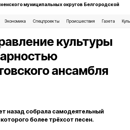
сненского муниципальных округов Белгородской
Экономика
Спецпроекты
Происшествия
Газета
Кул
равление культуры
дарностью
товского ансамбля
лет назад собрала самодеятельный
 которого более трёхсот песен.