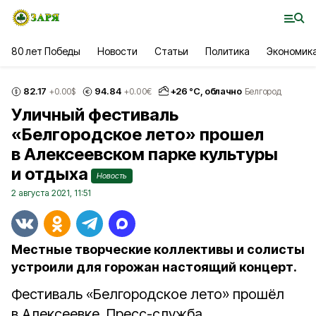
80 лет Победы
Новости
Статьи
Политика
Экономик
82.17
94.84
+
26
°С,
облачно
+0.00
$
+0.00
€
Белгород
Уличный фестиваль
«Белгородское лето» прошел
в Алексеевском парке культуры
и отдыха
Новость
2 августа 2021, 11:51
Местные творческие коллективы и солисты
устроили для горожан настоящий концерт.
Фестиваль «Белгородское лето» прошёл
в Алексеевке. Пресс-служба