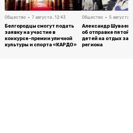
Общество
7 августа , 12:43
Общество
5 августа , 
Белгородцы смогут подать
Александр Шуваев 
заявку на участие в
об отправке пятой 
конкурсе-премии уличной
детей на отдых за 
культуры и спорта «КАРДО»
региона