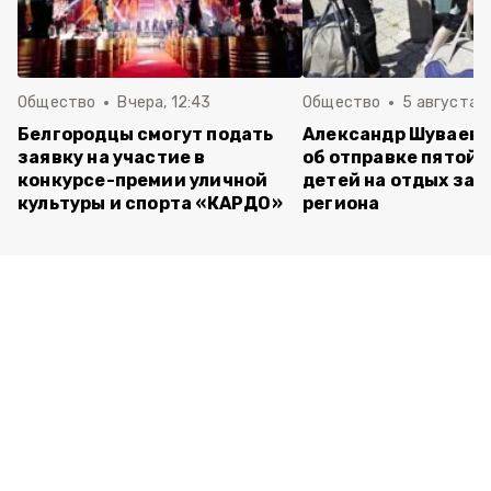
Общество
Вчера, 12:43
Общество
5 августа , 
Белгородцы смогут подать
Александр Шуваев 
заявку на участие в
об отправке пятой 
конкурсе-премии уличной
детей на отдых за 
культуры и спорта «КАРДО»
региона