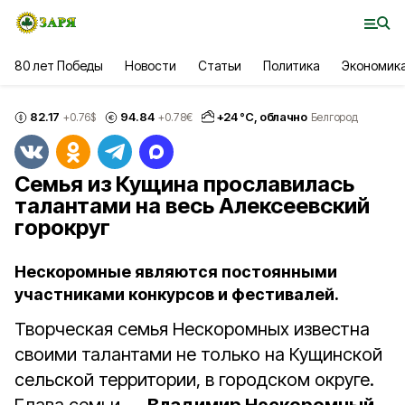
80 лет Победы
Новости
Статьи
Политика
Экономик
82.17
94.84
+
24
°С,
облачно
+0.76
$
+0.78
€
Белгород
Семья из Кущина прославилась
талантами на весь Алексеевский
горокруг
Нескоромные являются постоянными
участниками конкурсов и фестивалей.
Творческая семья Нескоромных известна
своими талантами не только на Кущинской
сельской территории, в городском округе.