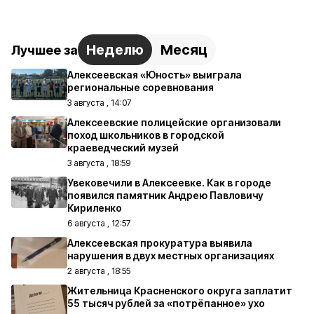
Неделю
Месяц
Лучшее за
Алексеевская «Юность» выиграла
региональные соревнования
3 августа , 14:07
Алексеевские полицейские организовали
поход школьников в городской
краеведческий музей
3 августа , 18:59
Увековечили в Алексеевке. Как в городе
появился памятник Андрею Павловичу
Кириленко
6 августа , 12:57
Алексеевская прокуратура выявила
нарушения в двух местных организациях
2 августа , 18:55
Жительница Красненского округа заплатит
55 тысяч рублей за «потрёпанное» ухо