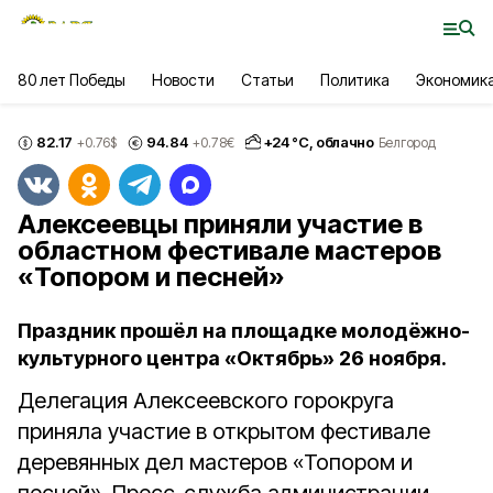
80 лет Победы
Новости
Статьи
Политика
Экономик
82.17
94.84
+
24
°С,
облачно
+0.76
$
+0.78
€
Белгород
Алексеевцы приняли участие в
областном фестивале мастеров
«Топором и песней»
Праздник прошёл на площадке молодёжно-
культурного центра «Октябрь» 26 ноября.
Делегация Алексеевского горокруга
приняла участие в открытом фестивале
деревянных дел мастеров «Топором и