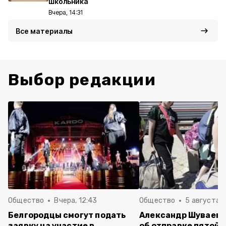
школьника
Вчера, 14:31
Все материалы
Выбор редакции
Общество
Вчера, 12:43
Общество
5 августа , 
Белгородцы смогут подать
Александр Шуваев 
заявку на участие в
об отправке пятой 