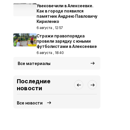
Увековечили в Алексеевке.
Как в городе появился
памятник Андрею Павловичу
Кириленко
6 августа , 12:57
Стражи правопорядка
провели зарядку с юными
футболистами в Алексеевке
6 августа , 18:40
Все материалы
Последние
новости
Все новости