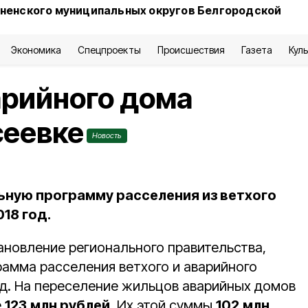
сненского муниципальных округов Белгородской
Экономика
Спецпроекты
Происшествия
Газета
Кул
арийного дома
сеевке
Новость
ьную программу расселения из ветхого
18 год.
ановление регионального правительства,
амма расселения ветхого и аварийного
од. На переселение жильцов аварийных домов
е
123
млн рублей
. Их этой суммы
102
млн