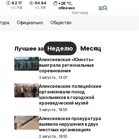
82.17
94.84
+
28
°С,
+0.76
$
+0.78
€
облачно
Белгород
ьтура
Официально
Общество
Неделю
Месяц
Лучшее за
Алексеевская «Юность»
выиграла региональные
соревнования
3 августа , 14:07
Алексеевские полицейские
организовали поход
школьников в городской
краеведческий музей
3 августа , 18:59
Алексеевская прокуратура
выявила нарушения в двух
местных организациях
2 августа , 18:55