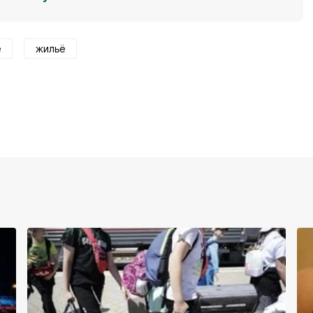
е
жильё