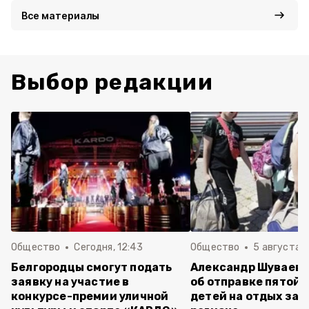
Все материалы
Выбор редакции
Общество
Сегодня, 12:43
Общество
5 августа , 
Белгородцы смогут подать
Александр Шуваев 
заявку на участие в
об отправке пятой 
конкурсе-премии уличной
детей на отдых за 