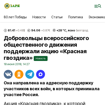
80 лет Победы
Новости
Статьи
Политика
Экономик
81.41
94.06
+
28
°С,
ясно
+0.48
$
+0.87
€
Белгород
Добровольцы всероссийского
общественного движения
поддержали акцию «Красная
гвоздика»
Новость
18 июня 2018, 14:27
Она направлена на адресную поддержку
участников всех войн, в которых принимала
участие Россия.
Акция «Красная гвоздика», к которой