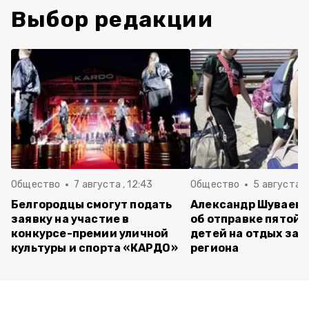
Выбор редакции
Общество
7 августа , 12:43
Общество
5 августа , 
Белгородцы смогут подать
Александр Шуваев 
заявку на участие в
об отправке пятой 
конкурсе-премии уличной
детей на отдых за 
культуры и спорта «КАРДО»
региона