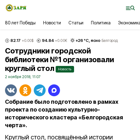
80 лет Победы
Новости
Статьи
Политика
Экономик
82.17
94.84
+
26
°С,
ясно
+0.00
$
+0.00
€
Белгород
Сотрудники городской
библиотеки №1 организовали
круглый стол
Новость
2 ноября 2018, 11:07
Собрание было подготовлено в рамках
проекта по созданию культурно-
исторического кластера «Белгородская
черта».
Круглый стол, посвящённый истории