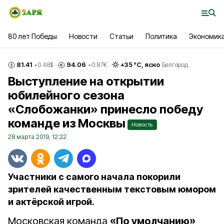
80 лет Победы
Новости
Статьи
Политика
Экономик
81.41
94.06
+
35
°С,
ясно
+0.48
$
+0.87
€
Белгород
Выступление на открытии
юбилейного сезона
«Слобожанки» принесло победу
команде из Москвы
Новость
28 марта 2019, 12:22
Участники с самого начала покорили
зрителей качественным текстовым юмором
и актёрской игрой.
Московская команда
«По умолчанию»