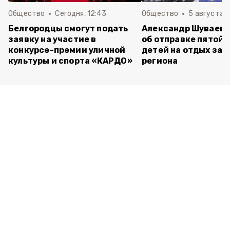
Общество
Сегодня, 12:43
Общество
5 августа , 
Белгородцы смогут подать
Александр Шуваев 
заявку на участие в
об отправке пятой 
конкурсе-премии уличной
детей на отдых за 
культуры и спорта «КАРДО»
региона