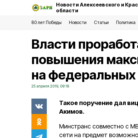
Новости Алексеевского и Кра
области
80 лет Победы
Новости
Статьи
Политика
Власти прорабо
повышения макс
на федеральных
25 апреля 2019, 09:18
Такое поручение дал ви
Акимов.
Минстранс совместно с М
сети на предмет возможн