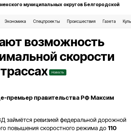
сненского муниципальных округов Белгородской
Экономика
Спецпроекты
Происшествия
Газета
Кул
тают возможность
имальной скорости
 трассах
Новость
це-премьер правительства РФ Максим
ВД займётся ревизией федеральной дорожной
ого повышения скоростного режима до
110