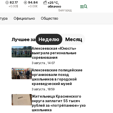
82.17
94.84
+
25
°С,
+0.00
$
+0.00
€
облачно
Белгород
ьтура
Официально
Общество
Неделю
Месяц
Лучшее за
Алексеевская «Юность»
выиграла региональные
соревнования
3 августа , 14:07
Алексеевские полицейские
организовали поход
школьников в городской
краеведческий музей
3 августа , 18:59
Жительница Красненского
округа заплатит 55 тысяч
рублей за «потрёпанное» ухо
школьника