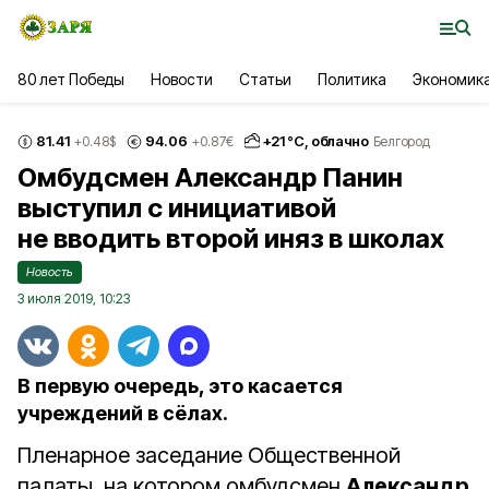
80 лет Победы
Новости
Статьи
Политика
Экономик
81.41
94.06
+
21
°С,
облачно
+0.48
$
+0.87
€
Белгород
Омбудсмен Александр Панин
выступил с инициативой
не вводить второй иняз в школах
Новость
3 июля 2019, 10:23
В первую очередь, это касается
учреждений в сёлах.
Пленарное заседание Общественной
палаты, на котором омбудсмен
Александр