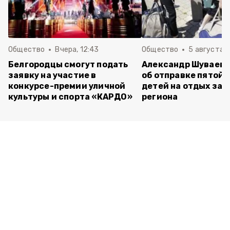
Общество
Вчера, 12:43
Общество
5 августа , 
Белгородцы смогут подать
Александр Шуваев 
заявку на участие в
об отправке пятой 
конкурсе-премии уличной
детей на отдых за 
культуры и спорта «КАРДО»
региона