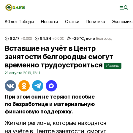
80 лет Победы
Новости
Статьи
Политика
Экономик
82.17
94.84
+
25
°С,
ясно
+0.00
$
+0.00
€
Белгород
Вставшие на учёт в Центр
занятости белгородцы смогут
временно трудоустроиться
Новость
21 августа 2019, 12:11
При этом они не теряют пособие
по безработице и материальную
финансовую поддержку.
Жители региона, которые находятся
на учёте в Центре занятости, смогут