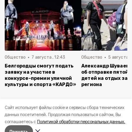
Общество
7 августа , 12:43
Общество
5 августа , 
Белгородцы смогут подать
Александр Шуваев 
заявку на участие в
об отправке пятой 
конкурсе-премии уличной
детей на отдых за 
культуры и спорта «КАРДО»
региона
Cайт использует файлы cookie и сервисы сбора технических
данных посетителей.
Продолжая пользоваться сайтом, Вы
соглашаетесь с
Политикой обработки персональных данных.
Принять