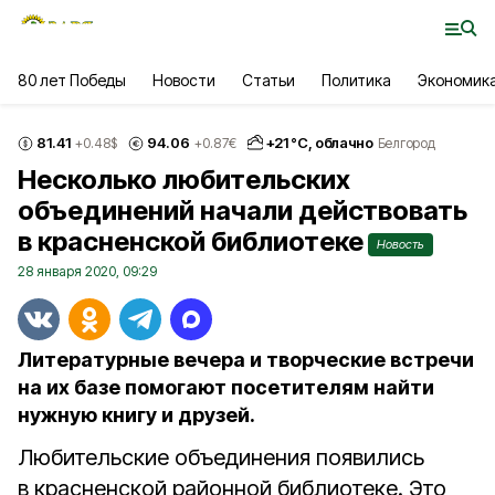
80 лет Победы
Новости
Статьи
Политика
Экономик
81.41
94.06
+
21
°С,
облачно
+0.48
$
+0.87
€
Белгород
Несколько любительских
объединений начали действовать
в красненской библиотеке
Новость
28 января 2020, 09:29
Литературные вечера и творческие встречи
на их базе помогают посетителям найти
нужную книгу и друзей.
Любительские объединения появились
в красненской районной библиотеке. Это