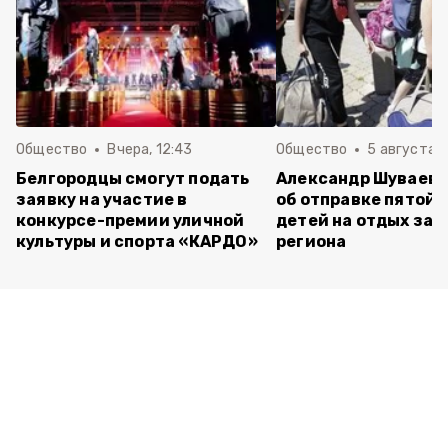
Общество
Вчера, 12:43
Общество
5 августа , 
Белгородцы смогут подать
Александр Шуваев 
заявку на участие в
об отправке пятой 
конкурсе-премии уличной
детей на отдых за 
культуры и спорта «КАРДО»
региона