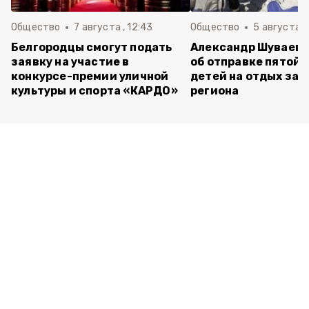
Общество
7 августа , 12:43
Общество
5 августа , 
Белгородцы смогут подать
Александр Шуваев 
заявку на участие в
об отправке пятой 
конкурсе-премии уличной
детей на отдых за 
культуры и спорта «КАРДО»
региона