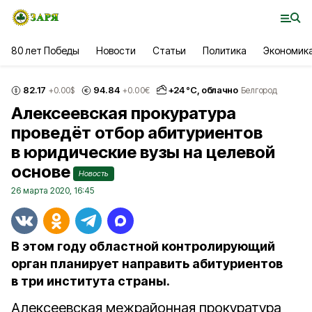
80 лет Победы
Новости
Статьи
Политика
Экономик
82.17
94.84
+
24
°С,
облачно
+0.00
$
+0.00
€
Белгород
Алексеевская прокуратура
проведёт отбор абитуриентов
в юридические вузы на целевой
основе
Новость
26 марта 2020, 16:45
В этом году областной контролирующий
орган планирует направить абитуриентов
в три института страны.
Алексеевская межрайонная прокуратура