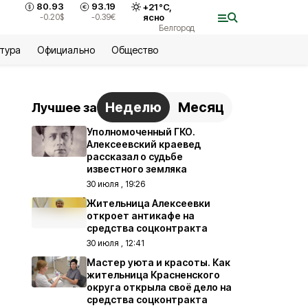
80.93
93.19
+
21
°С,
-0.20
$
-0.39
€
ясно
Белгород
ьтура
Официально
Общество
Неделю
Месяц
Лучшее за
Уполномоченный ГКО.
Алексеевский краевед
рассказал о судьбе
известного земляка
30 июля , 19:26
Жительница Алексеевки
откроет антикафе на
средства соцконтракта
30 июля , 12:41
Мастер уюта и красоты. Как
жительница Красненского
округа открыла своё дело на
средства соцконтракта