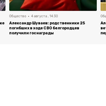
Общество
4 августа , 14:30
Об
вке
Александр Шуваев: родственники 25
Ал
погибших в ходе СВО белгородцев
ве
получили госнаграды
пе