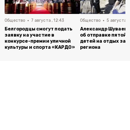
Общество
7 августа , 12:43
Общество
5 августа , 
Белгородцы смогут подать
Александр Шуваев 
заявку на участие в
об отправке пятой 
конкурсе-премии уличной
детей на отдых за 
культуры и спорта «КАРДО»
региона