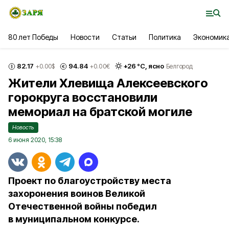
80 лет Победы
Новости
Статьи
Политика
Экономик
82.17
94.84
+
26
°С,
ясно
+0.00
$
+0.00
€
Белгород
Жители Хлевища Алексеевского
горокруга восстановили
мемориал на братской могиле
Новость
6 июня 2020, 15:38
Проект по благоустройству места
захоронения воинов Великой
Отечественной войны победил
в муниципальном конкурсе.