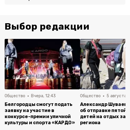
Выбор редакции
Общество
Вчера, 12:43
Общество
5 августа , 
Белгородцы смогут подать
Александр Шуваев 
заявку на участие в
об отправке пятой 
конкурсе-премии уличной
детей на отдых за 
культуры и спорта «КАРДО»
региона