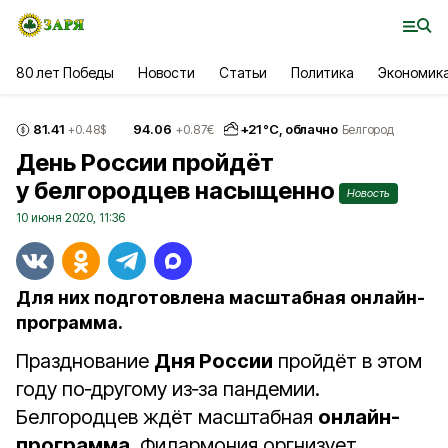
80 лет Победы
Новости
Статьи
Политика
Экономик
81.41
94.06
+
21
°С,
облачно
+0.48
$
+0.87
€
Белгород
День России пройдёт
у белгородцев насыщенно
Новость
10 июня 2020, 11:36
Для них подготовлена масштабная онлайн-
программа.
Празднование
Дня России
пройдёт в этом
году по‑другому из‑за пандемии.
Белгородцев ждёт масштабная
онлайн-
программа
. Филармония оргнизует