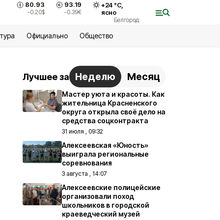
80.93
93.19
+
24
°С,
-0.20
$
-0.39
€
ясно
Белгород
ьтура
Официально
Общество
Неделю
Месяц
Лучшее за
Мастер уюта и красоты. Как
жительница Красненского
округа открыла своё дело на
средства соцконтракта
31 июля , 09:32
Алексеевская «Юность»
выиграла региональные
соревнования
3 августа , 14:07
Алексеевские полицейские
организовали поход
школьников в городской
краеведческий музей