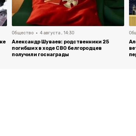
Общество
4 августа , 14:30
Об
вке
Александр Шуваев: родственники 25
Ал
погибших в ходе СВО белгородцев
ве
получили госнаграды
пе