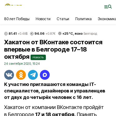
80 лет Победы
Новости
Статьи
Политика
Экономик
81.41
94.06
+
25
°С,
ясно
+0.48
$
+0.87
€
Белгород
Хакатон от ВКонтаке состоится
впервые в Белгороде 17–18
октября
Новость
24 сентября 2020, 15:24
К участию приглашаются команды IT-
специалистов, дизайнеров и управленцев
от двух до четырёх человек с 16 лет.
Хакатон от компании ВКонтакте пройдёт
в Белгороде
17 и 18 октября
. Принять