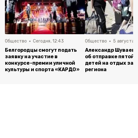
Общество
Сегодня, 12:43
Общество
5 августа , 
Белгородцы смогут подать
Александр Шуваев 
заявку на участие в
об отправке пятой 
конкурсе-премии уличной
детей на отдых за 
культуры и спорта «КАРДО»
региона