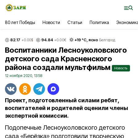
80 лет Победы
Новости
Статьи
Политика
Экономик
82.17
94.84
+
19
°С,
ясно
+0.00
$
+0.00
€
Белгород
Воспитанники Лесноуколовского
детского сада Красненского
района создали мультфильм
Новость
12 ноября 2020, 13:58
Проект, подготовленный силами ребят,
воспитателей и родителей оценили члены
экспертной комиссии.
Подопечные Лесноуколовского детского
сада «Берёзка» подготовили творческую