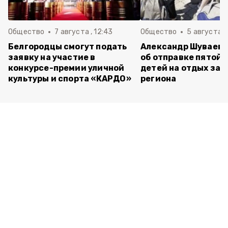
Общество
7 августа , 12:43
Общество
5 августа , 
Белгородцы смогут подать
Александр Шуваев 
заявку на участие в
об отправке пятой 
конкурсе-премии уличной
детей на отдых за 
культуры и спорта «КАРДО»
региона