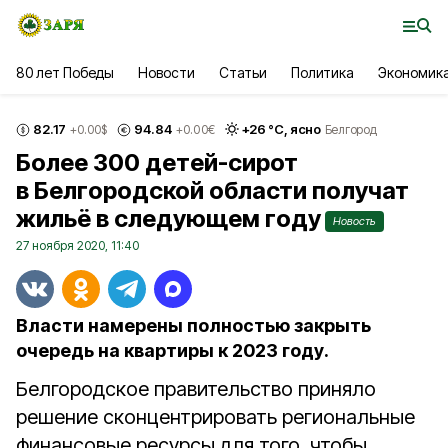
80 лет Победы
Новости
Статьи
Политика
Экономик
82.17
94.84
+
26
°С,
ясно
+0.00
$
+0.00
€
Белгород
Более 300 детей-сирот
в Белгородской области получат
жильё в следующем году
Новость
27 ноября 2020, 11:40
Власти намерены полностью закрыть
очередь на квартиры к 2023 году.
Белгородское правительство приняло
решение сконцентрировать региональные
финансовые ресурсы для того, чтобы