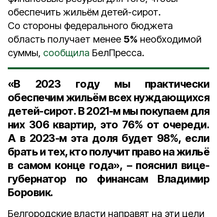
обеспечить жильём детей-сирот.
Со стороны федерального бюджета
область получает менее
5%
необходимой
суммы,
сообщила
БелПресса.
«В
2023 году
мы практически
обеспечим жильём всех нуждающихся
детей-сирот. В 2021-м мы покупаем для
них
306 квартир
, это
76%
от очереди.
А в 2023-м эта доля будет
98%
, если
брать и тех, кто получит право на жильё
в самом конце года», – пояснил
вице-
губернатор по финансам Владимир
Боровик
.
Белгородские власти направят на эти цели