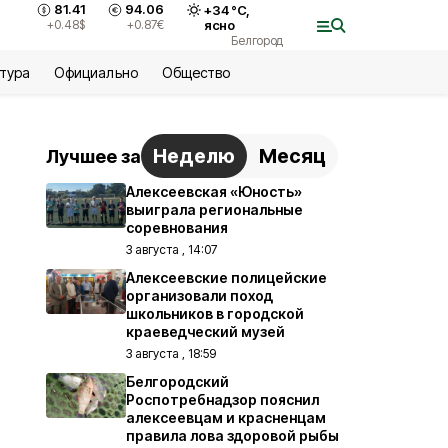
81.41
94.06
+
34
°С,
+0.48
$
+0.87
€
ясно
Белгород
ьтура
Официально
Общество
Неделю
Месяц
Лучшее за
Алексеевская «Юность»
выиграла региональные
соревнования
3 августа , 14:07
Алексеевские полицейские
организовали поход
школьников в городской
краеведческий музей
3 августа , 18:59
Белгородский
Роспотребнадзор пояснил
алексеевцам и красненцам
правила лова здоровой рыбы