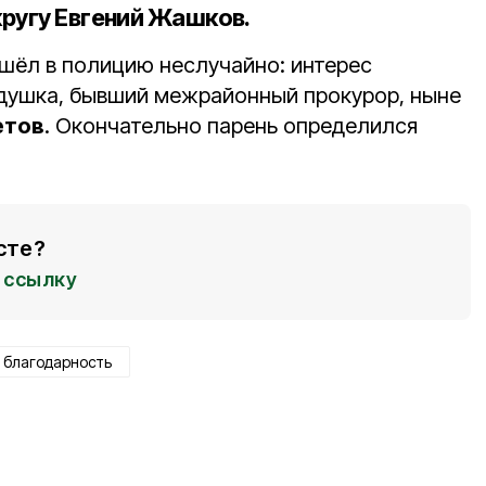
ругу Евгений Жашков.
ишёл в полицию неслучайно: интерес
едушка, бывший межрайонный прокурор, ныне
етов
. Окончательно парень определился
сте?
ссылку
благодарность