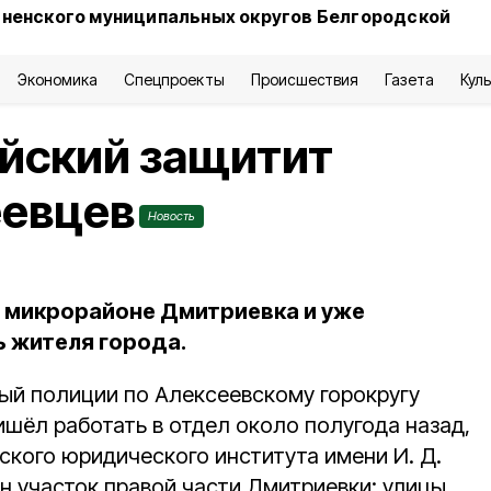
сненского муниципальных округов Белгородской
Экономика
Спецпроекты
Происшествия
Газета
Кул
йский защитит
еевцев
Новость
в микрорайоне Дмитриевка и уже
 жителя города.
й полиции по Алексеевскому горокругу
шёл работать в отдел около полугода назад,
ского юридического института имени И. Д.
н участок правой части Дмитриевки: улицы