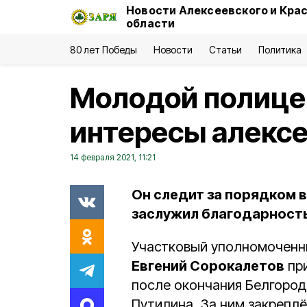
Новости Алексеевского и Кра
области
80 лет Победы
Новости
Статьи
Политика
Молодой полице
интересы алекс
14 февраля 2021, 11:21
Он следит за порядком 
заслужил благодарность
Участковый уполномоченны
Евгений Сорокалетов
при
после окончания Белгород
Путилина. За ним закреплё