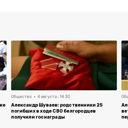
Общество
4 августа , 14:30
Об
вке
Александр Шуваев: родственники 25
Ал
погибших в ходе СВО белгородцев
ве
получили госнаграды
пе