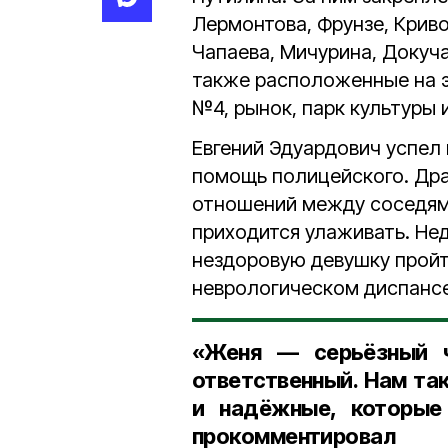
Лермонтова, Фрунзе, Крив
Чапаева, Мичурина, Докуча
также расположенные на э
№4, рынок, парк культуры 
Евгений Эдуардович успел 
помощь полицейского. Дра
отношений между соседями
приходится улаживать. Не
нездоровую девушку пройт
неврологическом диспансер
«Женя — серьёзный ч
ответственный. Нам так
и надёжные, которые
прокомментирова