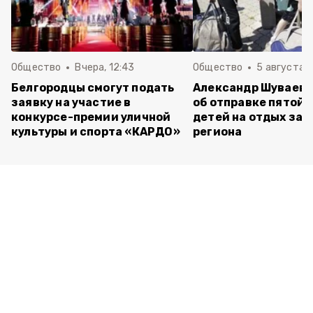
Общество
Вчера, 12:43
Общество
5 августа , 
Белгородцы смогут подать
Александр Шуваев 
заявку на участие в
об отправке пятой 
конкурсе-премии уличной
детей на отдых за 
культуры и спорта «КАРДО»
региона