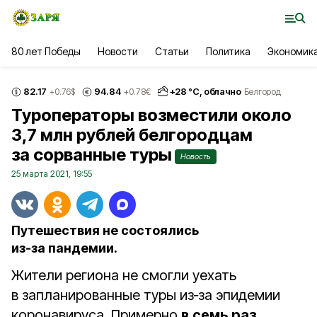
80 лет Победы
Новости
Статьи
Политика
Экономик
82.17
94.84
+
28
°С,
облачно
+0.76
$
+0.78
€
Белгород
Туроператоры возместили около
3,7 млн рублей белгородцам
за сорванные туры
Новость
25 марта 2021, 19:55
Путешествия не состоялись
из‑за пандемии.
Жители региона не смогли уехать
в запланированные туры из‑за эпидемии
коронавируса. Примерно
в семь раз