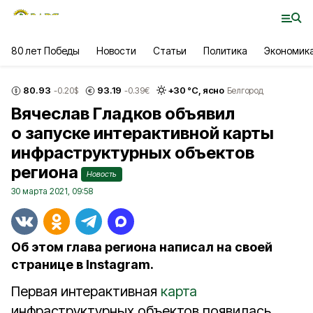
80 лет Победы
Новости
Статьи
Политика
Экономик
80.93
93.19
+
30
°С,
ясно
-0.20
$
-0.39
€
Белгород
Вячеслав Гладков объявил
о запуске интерактивной карты
инфраструктурных объектов
региона
Новость
30 марта 2021, 09:58
Об этом глава региона написал на своей
странице в Instagram.
Первая интерактивная
карта
инфраструктурных объектов появилась