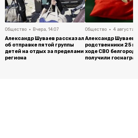
Общество
Вчера, 14:07
Общество
4 августа ,
Александр Шуваев рассказал
Александр Шуваев:
об отправке пятой группы
родственники 25 п
детей на отдых за пределами
ходе СВО белгород
региона
получили госнагра