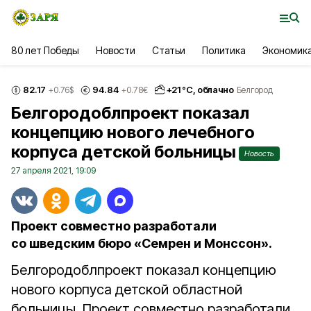
80 лет Победы
Новости
Статьи
Политика
Экономик
82.17
94.84
+
21
°С,
облачно
+0.76
$
+0.78
€
Белгород
Белгородоблпроект показал
концепцию нового лечебного
корпуса детской больницы
Новость
27 апреля 2021, 19:09
Проект совместно разработали
со шведским бюро «Семрен и Монссон».
Белгородоблпроект показал концепцию
нового корпуса детской областной
больницы. Проект совместно разработали