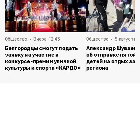
Общество
Вчера, 12:43
Общество
5 августа , 
Белгородцы смогут подать
Александр Шуваев 
заявку на участие в
об отправке пятой 
конкурсе-премии уличной
детей на отдых за 
культуры и спорта «КАРДО»
региона