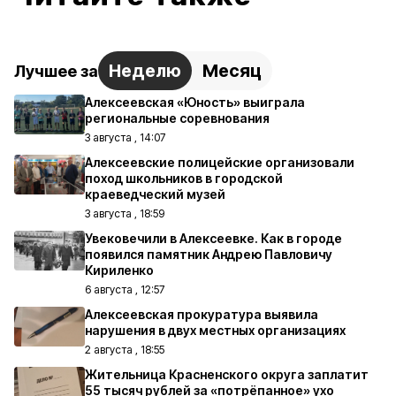
Неделю
Месяц
Лучшее за
Алексеевская «Юность» выиграла
региональные соревнования
3 августа , 14:07
Алексеевские полицейские организовали
поход школьников в городской
краеведческий музей
3 августа , 18:59
Увековечили в Алексеевке. Как в городе
появился памятник Андрею Павловичу
Кириленко
6 августа , 12:57
Алексеевская прокуратура выявила
нарушения в двух местных организациях
2 августа , 18:55
Жительница Красненского округа заплатит
55 тысяч рублей за «потрёпанное» ухо