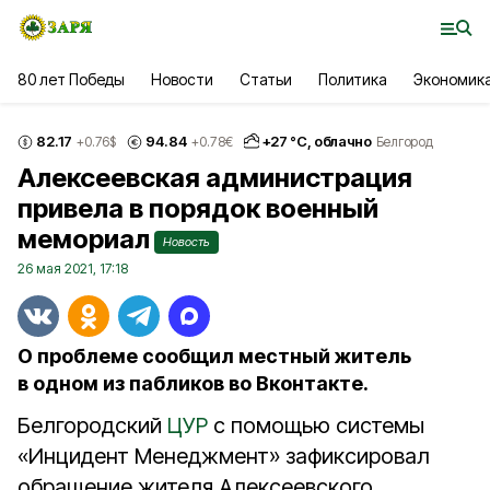
80 лет Победы
Новости
Статьи
Политика
Экономик
82.17
94.84
+
27
°С,
облачно
+0.76
$
+0.78
€
Белгород
Алексеевская администрация
привела в порядок военный
мемориал
Новость
26 мая 2021, 17:18
О проблеме сообщил местный житель
в одном из пабликов во Вконтакте.
Белгородский
ЦУР
с помощью системы
«Инцидент Менеджмент» зафиксировал
обращение жителя Алексеевского